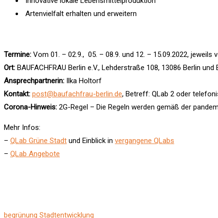
Innovative lokale Lebensmittelproduktion
Artenvielfalt erhalten und erweitern
Termine:
Vom 01. – 02.9., 05. – 08.9. und 12. – 15.09.2022, jeweils 
Ort:
BAUFACHFRAU Berlin e.V., Lehderstraße 108, 13086 Berlin und 
Ansprechpartnerin:
Ilka Holtorf
Kontakt:
post@baufachfrau-berlin.de
, Betreff: QLab 2 oder telefo
Corona-Hinweis:
2G-Regel – Die Regeln werden gemäß der pandem
Mehr Infos:
–
QLab Grüne Stadt
und Einblick in
vergangene QLabs
–
QLab Angebote
begrünung
Stadtentwicklung